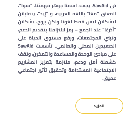
في SawAid، يجسد اسمنا جوهر مهمتنا. “سوا”،
المعنى “معًا” باللغة العربية، و “إيد”، يتقابلان
ليشكلان ليس فقط لغويًا ولكن بروح، يشكلان
“أذرعًا” عند الجمع – رمز لالتزامنا بتقديم الدعم،
وتبني المجتمعات، ورفع مستوى الحياة على
الصعيدين المحلي والعالمي. تأسست SawAid
على مبادئ الوحدة والمساعدة والتمكين، وتقف
كشعلة أمل ودعم، ملتزمة بتعزيز المشاريع
الاجتماعية المستدامة وتحقيق تأثير اجتماعي
عميق.
المزيد