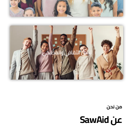
تبادل الثقافي والمطبخي
من نحن
عن SawAid