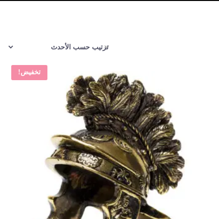
تخفيض!